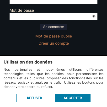
Mot de passe
Mot de passe oublié
Créer un compte
Utilisation des données
Guildi.com © 2012 - 2026
-
Mentions légales
-
Créez un
forum d'alliance Last War
-
Service proposé par Guildi
Nos partenaires et nous-mêmes utilisons différentes
technologies, telles que les cookies, pour personnaliser les
contenus et les publicités, proposer des fonctionnalités sur les
réseaux sociaux et analyser le trafic. Utilisez les boutons pour
donner votre accord ou refuser.
Connexion
Inscription
REFUSER
ACCEPTER